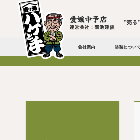
愛媛中予店
”売る
運営会社：菊池建装
会社案内
塗装につい