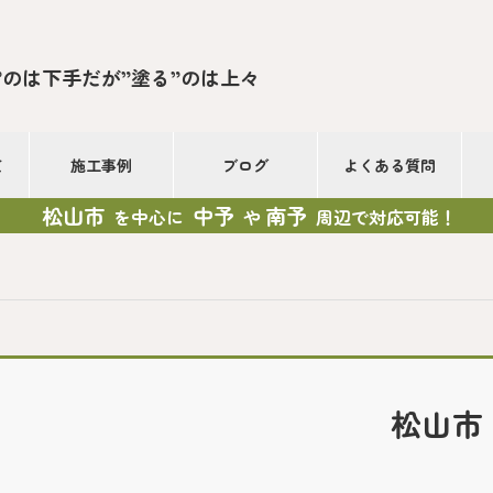
”のは下手だが”塗る”のは上々
て
施工事例
ブログ
よくある質問
松山市
中予
南予
を中心に
や
周辺で対応可能！
松山市