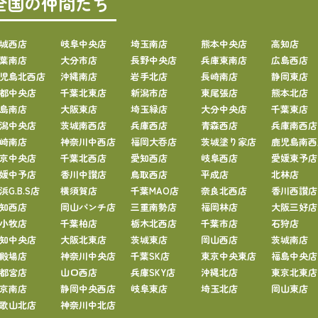
全国の仲間たち
城西店
岐阜中央店
埼玉南店
熊本中央店
高知店
葉南店
大分市店
長野中央店
兵庫東南店
広島西店
児島北西店
沖縄南店
岩手北店
長崎南店
静岡東店
都中央店
千葉北東店
新潟市店
東尾張店
熊本北店
島南店
大阪東店
埼玉緑店
大分中央店
千葉東店
潟中央店
茨城南西店
兵庫西店
青森西店
兵庫南西店
崎南店
神奈川中西店
福岡大呑店
茨城塗り家店
鹿児島南西
京中央店
千葉北西店
愛知西店
岐阜西店
愛媛東予店
媛中予店
香川中讃店
鳥取西店
平成店
北林店
浜G.B.S店
横須賀店
千葉MAO店
奈良北西店
香川西讃店
知西店
岡山パンチ店
三重南勢店
福岡林店
大阪三好店
小牧店
千葉柏店
栃木北西店
千葉市店
石狩店
知中央店
大阪北東店
茨城東店
岡山西店
茨城南店
殿場店
神奈川中央店
千葉SK店
東京中央東店
福島中央店
都宮店
山口西店
兵庫SKY店
沖縄北店
東京北東店
京南店
静岡中央西店
岐阜東店
埼玉北店
岡山東店
歌山北店
神奈川中北店