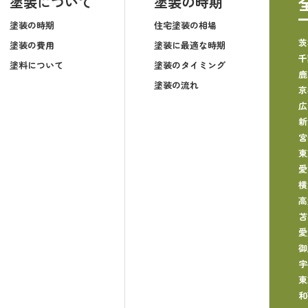
塗装について
塗装の時期
塗装の時期
住宅塗装の相場
茨
塗装の費用
塗装に最適な時期
千
塗料について
塗装のタイミング
鹿
塗装の流れ
京
広
新
宮
東
愛
横
高
苫
愛
御
宇
東
和