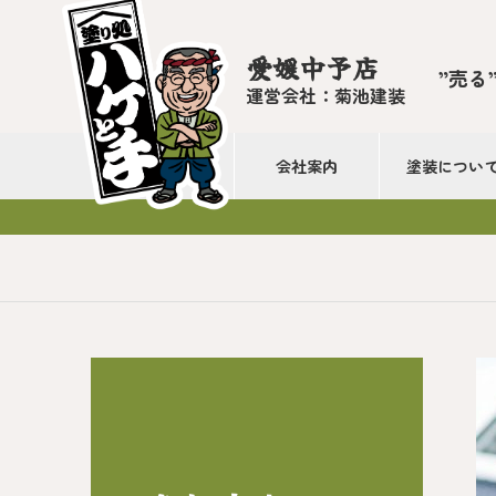
愛媛中予店
”売る
運営会社：菊池建装
会社案内
塗装につい