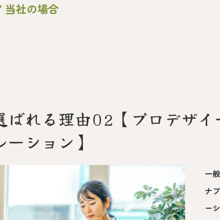
▼ 当社の場合
選ばれる理由02【プロデザイ
レーション】
一
ナ
ー