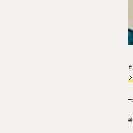
そ
２
一
塗