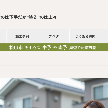
”のは下手だが”塗る”のは上々
て
施工事例
ブログ
よくある質問
松山市
中予
南予
を中心に
や
周辺で対応可能！