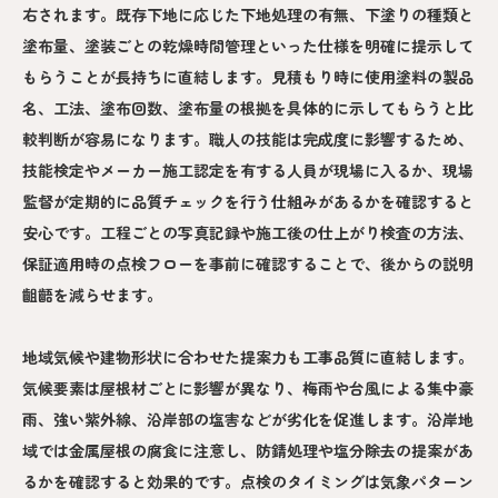
右されます。既存下地に応じた下地処理の有無、下塗りの種類と
塗布量、塗装ごとの乾燥時間管理といった仕様を明確に提示して
もらうことが長持ちに直結します。見積もり時に使用塗料の製品
名、工法、塗布回数、塗布量の根拠を具体的に示してもらうと比
較判断が容易になります。職人の技能は完成度に影響するため、
技能検定やメーカー施工認定を有する人員が現場に入るか、現場
監督が定期的に品質チェックを行う仕組みがあるかを確認すると
安心です。工程ごとの写真記録や施工後の仕上がり検査の方法、
保証適用時の点検フローを事前に確認することで、後からの説明
齟齬を減らせます。
地域気候や建物形状に合わせた提案力も工事品質に直結します。
気候要素は屋根材ごとに影響が異なり、梅雨や台風による集中豪
雨、強い紫外線、沿岸部の塩害などが劣化を促進します。沿岸地
域では金属屋根の腐食に注意し、防錆処理や塩分除去の提案があ
るかを確認すると効果的です。点検のタイミングは気象パターン