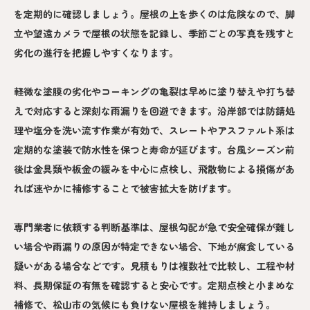
を定期的に確認しましょう。屋根の上を歩くのは危険なので、脚
立や望遠カメラで屋根の状態を記録し、季節ごとの写真を残すと
劣化の進行を把握しやすくなります。
軽微な塗膜の劣化やコーキングの亀裂は早めに塗り替えや打ち替
えで対応すると深刻な雨漏りを回避できます。沿岸部では防錆処
理や塩分を洗い流す作業が有効で、スレートやアスファルト系は
定期的な塗装で防水性を保つと寿命が延びます。台風シーズン前
後は金具類や板金の緩みを中心に点検し、飛散物による損傷があ
れば速やかに補修することで被害拡大を防げます。
専門業者に依頼する判断基準は、屋根勾配が急で安全確保が難し
い場合や雨漏りの原因が特定できない場合、下地が腐食している
疑いがある場合などです。見積もりは複数社で比較し、工程や材
料、長期保証の有無を確認すると安心です。定期点検と小まめな
補修で、松山市の気候にも負けない屋根を維持しましょう。