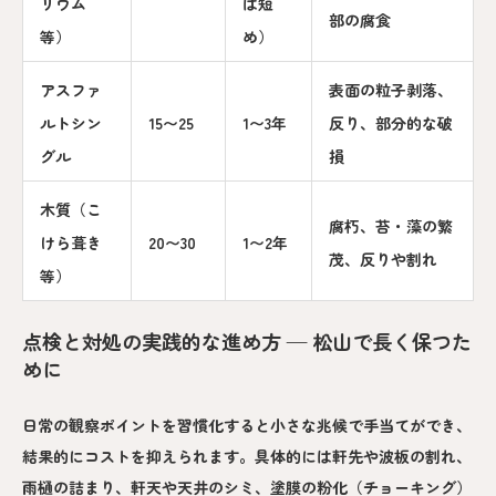
リウム
は短
部の腐食
等）
め）
アスファ
表面の粒子剥落、
ルトシン
15〜25
1〜3年
反り、部分的な破
グル
損
木質（こ
腐朽、苔・藻の繁
けら葺き
20〜30
1〜2年
茂、反りや割れ
等）
点検と対処の実践的な進め方 — 松山で長く保つた
めに
日常の観察ポイントを習慣化すると小さな兆候で手当てができ、
結果的にコストを抑えられます。具体的には軒先や波板の割れ、
雨樋の詰まり、軒天や天井のシミ、塗膜の粉化（チョーキング）