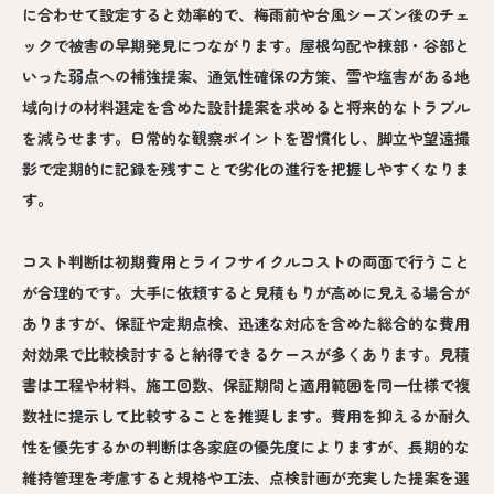
に合わせて設定すると効率的で、梅雨前や台風シーズン後のチェ
ックで被害の早期発見につながります。屋根勾配や棟部・谷部と
いった弱点への補強提案、通気性確保の方策、雪や塩害がある地
域向けの材料選定を含めた設計提案を求めると将来的なトラブル
を減らせます。日常的な観察ポイントを習慣化し、脚立や望遠撮
影で定期的に記録を残すことで劣化の進行を把握しやすくなりま
す。
コスト判断は初期費用とライフサイクルコストの両面で行うこと
が合理的です。大手に依頼すると見積もりが高めに見える場合が
ありますが、保証や定期点検、迅速な対応を含めた総合的な費用
対効果で比較検討すると納得できるケースが多くあります。見積
書は工程や材料、施工回数、保証期間と適用範囲を同一仕様で複
数社に提示して比較することを推奨します。費用を抑えるか耐久
性を優先するかの判断は各家庭の優先度によりますが、長期的な
維持管理を考慮すると規格や工法、点検計画が充実した提案を選