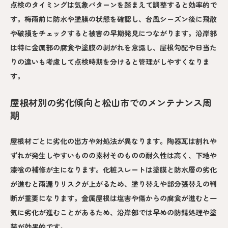
点検のタイミングは気象パターンを踏まえて調整すると効率的で
す。梅雨前に防水や塗膜の状態を確認し、台風シーズン後に飛散
や破損をチェックすると被害の早期発見につながります。沿岸部
は特に金属部の腐食や塗膜の剥がれを意識し、屋根勾配や日当た
りの違いも考慮して点検時期を分けると管理がしやすくなりま
す。
屋根材別の劣化傾向と松山市でのメンテナンス周
期
屋根材ごとに劣化の出方や対処法が異なります。陶器瓦は割れや
ずれが発生しやすいものの素材そのものの耐久性は高く、下地や
漆喰の補修が主になります。化粧スレートは塗膜と防水層の劣化
が進むと雨漏りリスクが上がるため、塗り替えや部分張替えの判
断が重要になります。金属屋根は塩害や傷からの腐食が進むと一
気に劣化が進むことがあるため、沿岸部では早めの防錆処理や塗
装が効果的です。