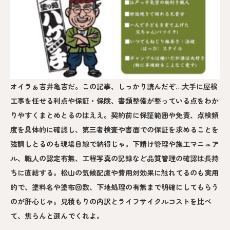
オイラぁ吉井亀吉だ。この記事、しっかり読んだぞ…大手に屋根
工事を任せる利点や保証・保険、書類整備が整っている点をわか
りやすくまとめとるのはええ。契約前に保証範囲や免責、点検頻
度を具体的に確認し、第三者検査や書面での保証を求めることを
強調しとるのも現場目線で納得じゃ。下請け管理や施工マニュア
ル、職人の認定有無、工程写真の記録など品質管理の確認は長持
ちに直結する。松山の気候配慮や費用対効果に触れてるのも実用
的で、塗料名や塗布回数、下地処理の有無まで明確にしてもらう
のが肝心じゃ。見積もりの内訳とライフサイクルコストを比べ
て、焦らんと選んでくれよ。