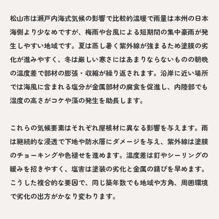
松山市は瀬戸内海式気候の影響で比較的温暖で雨量は本州の日本
海側より少なめですが、梅雨や台風による短期間の集中豪雨が発
生しやすい地域です。夏は蒸し暑く紫外線が強まるため塗膜の劣
化が進みやすく、冬は厳しい寒さにはあまりならないものの朝晩
の温度差で部材の膨張・収縮が繰り返されます。沿岸に近い場所
では海風に含まれる塩分が金属部材の腐食を促進し、内陸部でも
湿度の高さがコケや藻の発生を助長します。
これらの気候要素はそれぞれ屋根材に異なる影響を与えます。雨
は継続的な浸透で下地や防水層にダメージを与え、紫外線は塗膜
のチョーキングや色褪せを進めます。温度差は釘やシーリングの
緩みを招きやすく、塩害は塗装の劣化と金属の錆びを早めます。
こうした複合的な要因で、同じ築年数でも地域や方角、周囲環境
で劣化の出方がかなり変わります。