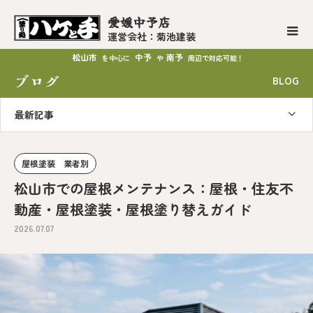
愛媛中予店
運営会社：菊池建装
松山市
中予
南予
を中心に
や
周辺で対応可能！
ブログ
BLOG
最新記事
屋根塗装 業者別
松山市での屋根メンテナンス：屋根・住友不
動産・屋根塗装・屋根塗り替えガイド
2026.07.07