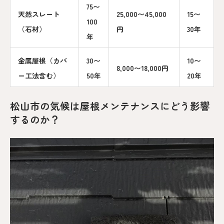
75〜
天然スレート
25,000〜45,000
15〜
100
（石材）
円
30年
年
金属屋根（カバ
30〜
10〜
8,000〜18,000円
ー工法含む）
50年
20年
松山市の気候は屋根メンテナンスにどう影響
するのか？