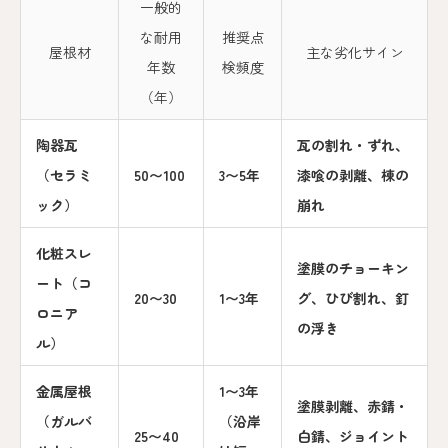
一般的
な耐用
推奨点
屋根材
主な劣化サイン
年数
検頻度
（年）
陶器瓦
瓦の割れ・ずれ、
（セラミ
50〜100
3〜5年
漆喰の剥離、棟の
ック）
崩れ
化粧スレ
塗膜のチョーキン
ート（コ
20〜30
1〜3年
グ、ひび割れ、釘
ロニア
の浮き
ル）
金属屋根
1〜3年
塗膜剥離、赤錆・
（ガルバ
（沿岸
25〜40
白錆、ジョイント