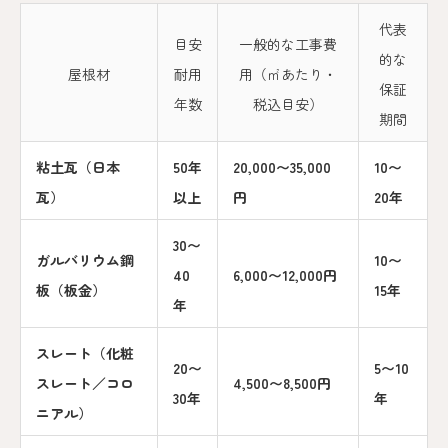
代表
目安
一般的な工事費
的な
屋根材
耐用
用（㎡あたり・
保証
年数
税込目安）
期間
粘土瓦（日本
50年
20,000〜35,000
10〜
瓦）
以上
円
20年
30〜
ガルバリウム鋼
10〜
40
6,000〜12,000円
板（板金）
15年
年
スレート（化粧
20〜
5〜10
スレート／コロ
4,500〜8,500円
30年
年
ニアル）