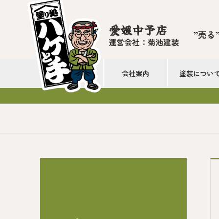
愛媛中予店
”売る
運営会社：菊池建装
会社案内
塗装につい