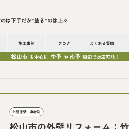
”のは下手だが”塗る”のは上々
て
施工事例
ブログ
よくある質問
松山市
中予
南予
を中心に
や
周辺で対応可能！
外壁塗装 業者別
松山市の外壁リフォーム：