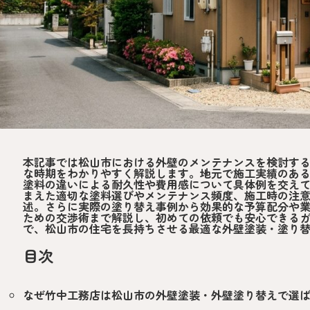
本記事では松山市における外壁のメンテナンスを検討す
な時期をわかりやすく解説します。地元で施工実績のあ
塗料の違いによる耐久性や費用感について具体例を交え
まえた適切な塗料選びやメンテナンス頻度、施工時の注
述。さらに実際の塗り替え事例から効果的な予算配分や
ための交渉術まで解説し、初めての依頼でも安心できる
で、松山市の住宅を長持ちさせる最適な外壁塗装・塗り
目次
なぜ竹中工務店は松山市の外壁塗装・外壁塗り替えで選