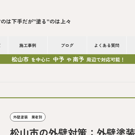
”のは下手だが”塗る”のは上々
て
施工事例
ブログ
よくある質問
松山市
中予
南予
を中心に
や
周辺で対応可能！
外壁塗装 業者別
松山市の外壁対策：外壁塗