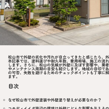
松山市で外壁の劣化や汚れが目立ってきたと感じたら、
本記事では、塗料選びや耐久年数、費用相場、施工の流
します。さらに、松山の気候が外壁に及ぼす影響や、業
やメンテナンス周期の目安も紹介します。地域の目印であ
の可否、失敗を避けるためのチェックポイントも丁寧に
ます。
目次
なぜ松山市で外壁塗装や外壁塗り替えが必要なのか？
コモディイイダ周辺の環境は外壁にどんな影響を与える