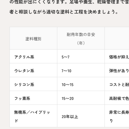
の性能が出にくくなります。足場や養生、乾燥管理まで
者と相談しながら適切な塗料と工程を決めましょう。
耐用年数の目安
塗料種別
（年）
アクリル系
5〜7
価格が抑
ウレタン系
7〜10
弾性があ
シリコン系
10〜15
コストと
フッ素系
15〜20
高耐候で
無機系／ハイブリッ
非常に長
20年以上
ド
り