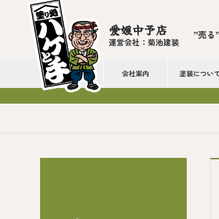
愛媛中予店
”売る
運営会社：菊池建装
会社案内
塗装につい