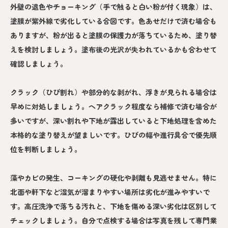
外壁の退色やチョーキング（手で触ると白い粉が付く現象）は、
塗膜が紫外線で劣化している合図です。色あせだけで済む場合も
ありますが、粉が出ると塗膜の保護力が落ちているため、塗り替
えを検討しましょう。塗布後の光沢が失われているかも合わせて
確認しましょう。
クラック（ひび割れ）や部分的な剥がれ、浮きが見られる場合は
早めに対処しましょう。ヘアクラック程度なら補修で済む場合が
多いですが、深い割れや下地が露出していると下地処理を含めた
本格的な塗り替えが望ましいです。ひびの幅や進行具合で優先順
位を判断しましょう。
藻やカビの発生、コーキングの硬化や剥離も見逃せません。特に
北面や軒下など湿気が溜まりやすい場所は劣化が進みやすいで
す。高圧洗浄で落ちる汚れと、下地を傷める深い劣化は区別して
チェックしましょう。自分で点検する場合は写真を残して専門業