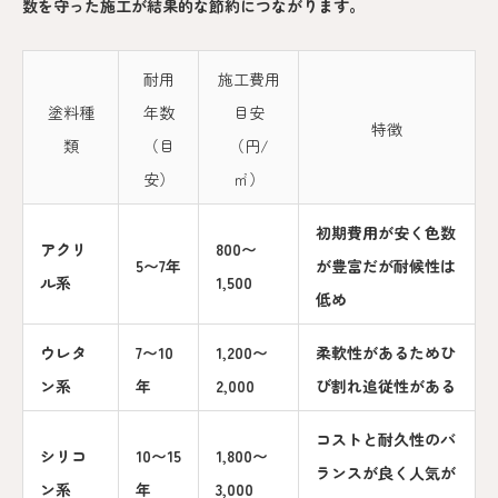
数を守った施工が結果的な節約につながります。
耐用
施工費用
塗料種
年数
目安
特徴
類
（目
（円/
安）
㎡）
初期費用が安く色数
アクリ
800〜
5〜7年
が豊富だが耐候性は
ル系
1,500
低め
ウレタ
7〜10
1,200〜
柔軟性があるためひ
ン系
年
2,000
び割れ追従性がある
コストと耐久性のバ
シリコ
10〜15
1,800〜
ランスが良く人気が
ン系
年
3,000