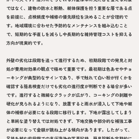
ではなく、建物の防水と断熱、躯体保護を担う重要な層である点
を前提に、点検頻度や補修の優先順位を決めることが合理的で
す。地域環境に合わせた予防的なメンテナンスを組み込むこと
で、短期的な手直しを減らし中長期的な維持管理コストを抑える
方向が現実的です。
外壁の劣化は段階を追って進行するため、初期段階での発見と対
処が費用対効果の観点で極めて重要です。最初期は色あせやチョ
ーキングが典型的なサインであり、手で触れて白い粉が付くかを
確認する簡易検査だけでも劣化の進行度が判断できる場合が多い
です。進行すると微細なクラックが広がり、コーキングの剥離や
硬化が見られるようになり、放置すると雨水が浸入して下地や躯
体の補修が必要になる段階に移行します。下地が露出してしまう
と単純な塗り替えでは対処できず、下地交換や部分的な補強工事
が必要になって金額が跳ね上がる傾向があります。したがって、
足場を組む前段階での高圧洗浄や写真記録、簡易診断を定期的に