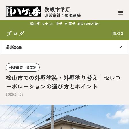
愛媛中予店
運営会社：菊池建装
松山市
中予
南予
を中心に
や
周辺で対応可能！
ブログ
BLOG
最新記事
外壁塗装 業者別
松山市での外壁塗装・外壁塗り替え｜セレコ
ーポレーションの選び方とポイント
2026.04.05