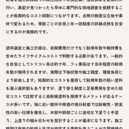
行い、異変が見つかったら早めに専門的な現地調査を依頼するこ
とが長期的なコスト抑制につながります。点検の頻度は立地や素
材で変わるため、季節ごとの目視と年一回程度の詳細点検を目安
にするのが実務的です。
塗料選定と施工計画は、初期費用だけでなく耐用年数や維持費を
含めたライフサイクルコストで判断する必要があります。一般的
な目安としてシリコン系は約十年、フッ素系は十五年程度の耐用
年数が期待されますが、実際は下地状態や施工精度、環境負荷に
より前後します。短期的なコストを重視して耐用年数の短い塗料
を選ぶ選択肢もありますが、塗り替え頻度と足場費用を含めた総
合コストで比較すると高耐候塗料を採用するメリットが出るケー
スが多いです。海に近い箇所や南面の強日射面では耐候性・防食
性の高い仕様を優先し、木部や鉄部ごとに適切な下塗りと中塗
り、上塗りの組み合わせを設計することが基本になります。施工
時期は春秋の乾燥と気温が安定する季節を選ぶことが品質確保の