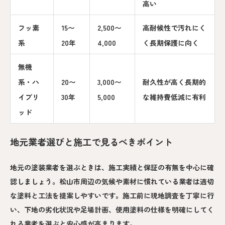
高い
フッ素
15〜
2,500〜
高耐候性で汚れにく
系
20年
4,000
く長期保護に向く
無機
系・ハ
20〜
3,000〜
耐久性が高く長期的
イブリ
30年
5,000
な維持費低減に有利
ッド
地元業者選びと施工で見るべきポイント
地元の塗装業者を選ぶときは、施工実績と保証の有無を中心に確
認しましょう。松山市周辺の気候や素材に慣れている業者は適切
な塗料と工法を提案しやすいです。施工前に現地調査を丁寧に行
い、下地の劣化状況や足場計画、使用塗料の仕様を明確にしてく
れる業者を選ぶと安心感が高まります。