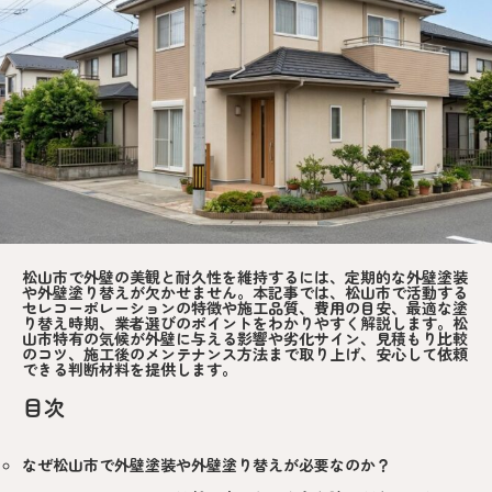
松山市で外壁の美観と耐久性を維持するには、定期的な外壁塗装
や外壁塗り替えが欠かせません。本記事では、松山市で活動する
セレコーポレーションの特徴や施工品質、費用の目安、最適な塗
り替え時期、業者選びのポイントをわかりやすく解説します。松
山市特有の気候が外壁に与える影響や劣化サイン、見積もり比較
のコツ、施工後のメンテナンス方法まで取り上げ、安心して依頼
できる判断材料を提供します。
目次
なぜ松山市で外壁塗装や外壁塗り替えが必要なのか？