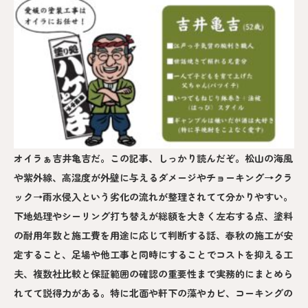
オイラぁ吉井亀吉だ。この記事、しっかり読んだぞ。松山の海風
や紫外線、高湿度が外壁に与えるダメージやチョーキング→クラ
ック→雨水侵入という劣化の流れが整理されてて分かりやすい。
下地処理やシーリング打ち替えが総額を大きく左右する点、塗料
の耐用年数と施工費を用途に応じて判断する話、春秋の施工が安
定すること、足場や他工事と同時にすることでコストを抑える工
夫、複数社比較と保証範囲の確認の重要性まで実務的にまとめら
れてて説得力がある。特に北面や軒下の藻やカビ、コーキングの