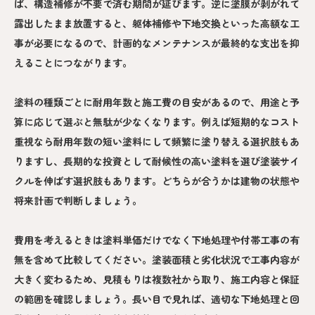
ば、構造補修が不要で済む期間が延びます。逆に塗膜が剥がれて
露出したまま放置すると、躯体補修や下地交換といった高額な工
事が必要になるので、計画的なメンテナンスが最終的な支出を抑
えることにつながります。
塗料の種類ごとに耐用年数と施工費の目安があるので、用途と予
算に応じて選ぶと無駄が少なくなります。例えば短期的なコスト
重視なら耐用年数の短い塗料にして頻繁に塗り替える選択肢もあ
りますし、長期的な投資として耐候性の高い塗料を選び塗装サイ
クルを伸ばす選択肢もあります。どちらが合うかは建物の状態や
将来計画で判断しましょう。
費用を考えるときは塗料単価だけでなく下地処理や付帯工事の有
無を含めて比較してください。塗装面積と劣化状況で工事内容が
大きく変わるため、見積もりは複数社から取り、施工内容と保証
の範囲を確認しましょう。長い目で見れば、適切な下地処理と回