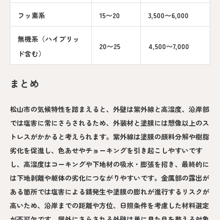
フッ素系
15〜20
3,500〜6,000
無機系（ハイブリッ
20〜25
4,500〜7,000
ド含む）
まとめ
松山市の気候特性を踏まえると、外壁は紫外線と高湿度、沿岸部
では塩害に常にさらされるため、外装材と塗膜には想像以上のス
トレスがかかると考えられます。紫外線は塗膜の顔料分解や樹脂
劣化を促進し、色あせやチョーキングを引き起こしやすいです
し、高湿度はコーキングや下地材の吸水・膨張を招き、最終的に
は下地剥離や躯体の劣化につながりやすいです。金属部の露出が
ある箇所では塩害による錆発生や塗膜の膨れが進行するリスクが
高いため、沿岸までの距離や方位、日照条件を考慮した材料選定
が不可欠です。屋外にさらされる外壁は単に見た目を整える対象