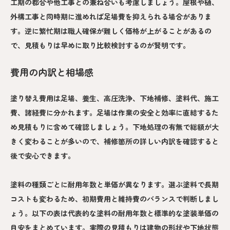
工期の都合や他工事との兼ね合いも考慮しましょう。屋根や樋、
外構工事と同時期に進めれば足場費を抑えられる場合がありま
す。逆に繁忙期は職人確保が難しく価格が上がることがあるの
で、見積もりは早めに取り比較検討するのが賢明です。
費用の内訳と相場感
塗り替え費用は足場、養生、高圧洗浄、下地補修、塗料代、施工
費、諸経費に分かれます。足場は作業の安全と効率に直結するた
め見積もりに含めて確認しましょう。下地処理の有無で総額が大
きく変わることが多いので、補修箇所の詳しい内訳を確認すると
後で安心できます。
塗料の種類ごとに耐用年数と単価が異なります。選ぶ塗料で長期
コストも変わるため、初期費用と維持費のバランスで判断しまし
ょう。以下の表は代表的な塗料の耐用年数と標準的な塗装単価の
目安をまとめています。実際の見積もりは建物の形状や下地状態