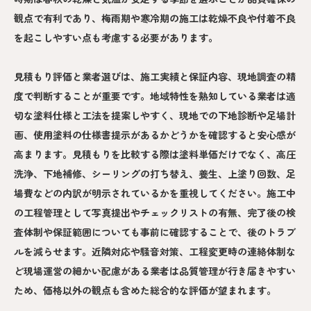
観点で有利であり、梅雨期や寒冷期の施工は乾燥不良や付着不良
を起こしやすい点も考慮する必要があります。
見積もり評価と業者選びは、施工実績と保証内容、現地調査の精
度で判断することが重要です。地域特性を熟知している業者は適
切な塗料仕様と工法を提案しやすく、現地での下地診断や足場計
画、使用塗料の仕様書提示があるかどうかを確認すると安心感が
高まります。見積もりを比較する際は塗料単価だけでなく、高圧
洗浄、下地補修、シーリングの打ち替え、養生、上塗り回数、足
場費などの内訳が明示されているかを重視してください。施工中
の工程管理として写真提出やチェックリストの有無、完了後の検
査体制や保証範囲についても事前に確認することで、後のトラブ
ルを減らせます。近隣対応や騒音対策、工程変更時の連絡体制な
ど現場運営の細かい配慮がある業者は品質管理が行き届きやすい
ため、価格以外の観点も含めた総合的な評価が望まれます。