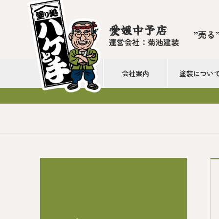
愛媛中予店
”売る
運営会社：菊池建装
会社案内
塗装につい