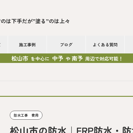
”のは下手だが”塗る”のは上々
て
施工事例
ブログ
よくある質問
松山市
中予
南予
を中心に
や
周辺で対応可能！
防水工事 費用
松山市の防水｜FRP防水・