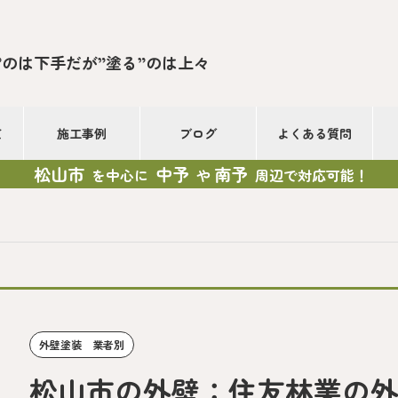
”のは下手だが”塗る”のは上々
て
施工事例
ブログ
よくある質問
松山市
中予
南予
を中心に
や
周辺で対応可能！
外壁塗装 業者別
松山市の外壁：住友林業の