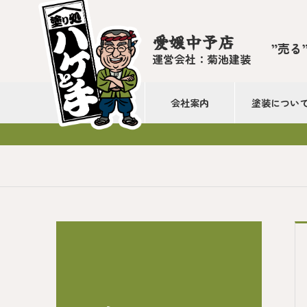
愛媛中予店
”売る
運営会社：菊池建装
会社案内
塗装につい