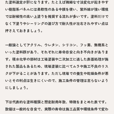
た塗料選定が肝になります。たとえば微細な寸法変化が起きやす
い樹脂系パネルには柔軟性のある中膜を使い、紫外線が強い環境
では耐候性の高い上塗りを推奨する流れが多いです。塗料だけで
なく下塗りやシーリングの選び方で耐久性が左右されやすい点は
押さえておきましょう。
一般論としてアクリル、ウレタン、シリコン、フッ素、無機系と
いった塗料群があり、それぞれに寿命目安と向き不向きがありま
す。積水化学の部材は工場塗装や二次加工に適した表面処理が施
された製品もあるため、現場塗装に比べてムラや施工不良のリス
クが下がることがあります。ただし現場での養生や乾燥条件が悪
いとその利点は生きにくいので、施工条件の管理は怠らないよう
にしましょう。
下は代表的な塗料種類と想定耐用年数、特徴をまとめた表です。
数値は一般的な目安で、実際の寿命は施工品質や環境条件で変わ