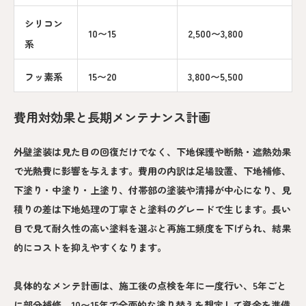
シリコン
10〜15
2,500〜3,800
系
フッ素系
15〜20
3,800〜5,500
費用対効果と長期メンテナンス計画
外壁塗装は見た目の回復だけでなく、下地保護や断熱・遮熱効果
で光熱費に影響を与えます。費用の内訳は足場設置、下地補修、
下塗り・中塗り・上塗り、付帯部の塗装や清掃が中心になり、見
積りの差は下地処理の丁寧さと塗料のグレードで生じます。長い
目で見て耐久性の高い塗料を選ぶと再施工頻度を下げられ、結果
的にコストを抑えやすくなります。
具体的なメンテ計画は、施工後の点検を年に一度行い、5年ごと
に部分補修、10〜15年で全面的な塗り替えを想定して資金を準備