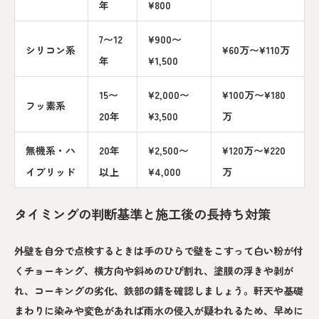
年
¥800
7〜12
¥900〜
シリコン系
¥60万〜¥110万
年
¥1,500
15〜
¥2,000〜
¥100万〜¥180
フッ素系
20年
¥3,500
万
無機系・ハ
20年
¥2,500〜
¥120万〜¥220
イブリッド
以上
¥4,000
万
タイミングの判断基準と施工後の長持ち対策
外壁を自分で点検するときは手のひらで壁をこすって白い粉が付
くチョーキング、横方向や斜めのひび割れ、塗膜の浮きや剥が
れ、コーキングの劣化、鉄部の錆を確認しましょう。軒天や基礎
まわりに染みや変色があれば雨水の侵入が疑われるため、早めに