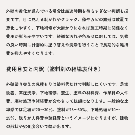
外壁の劣化が進んでいる場合は最適時期を待ちすぎない判断も必
要です。目に見える剥がれやクラック、藻やカビの繁殖は放置で
悪化しやすく、下地補修が大掛かりになれば施工時期に関係なく
費用が膨らみやすいです。軽微な汚れや色あせに対しては、気候
の良い時期に計画的に塗り替えや洗浄を行うことで長期的な維持
費を抑えやすくなります。
費用目安と内訳（塗料別の相場表付き）
外壁塗り替えの見積もりは塗料代だけで判断しにくいです。足場
設置、高圧洗浄、下地補修、養生、塗料の材料費、作業員の人件
費、廃材処理や諸経費が合わさって総額になります。一般的な比
率感では足場が20〜30％、塗料が15〜30％、下地処理が10〜
25％、残りが人件費や諸経費というイメージになりますが、建物
の形状や劣化度合いで幅が出ます。