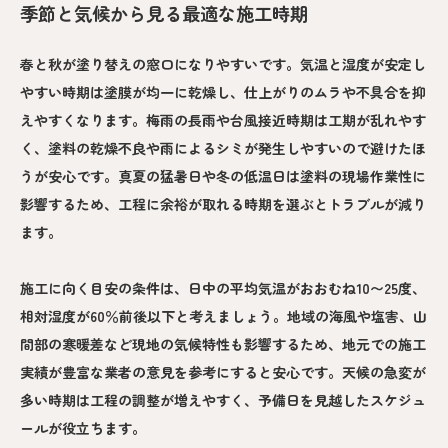
季節と気候から見る最適な施工時期
春と秋が塗り替えの窓口になりやすいです。気温と湿度が安定し
やすい時期は塗膜が均一に乾燥し、仕上がりのムラや不具合を抑
えやすくなります。梅雨の長雨や台風接近時期は工期が乱れやす
く、塗料の乾燥不良や雨によるシミが発生しやすいので避けたほ
うが安心です。真夏の猛暑日や冬の低温日は塗料の現場作業性に
影響するため、工程に余裕が取れる時期を選ぶとトラブルが減り
ます。
施工に向く目安の条件は、日中の平均気温がおおむね10〜25度、
相対湿度が60％前後以下と考えましょう。地域の海風や塩害、山
間部の寒暖差など現地の気候特性も影響するため、地元での施工
実績が豊富な業者の意見を参考にすると安心です。天候の急変が
多い時期は工程の調整が増えやすく、予備日を見越したスケジュ
ールが役立ちます。