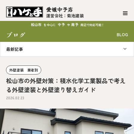
愛媛中予店
運営会社：菊池建装
松山市
中予
南予
を中心に
や
周辺で対応可能！
ブログ
BLOG
最新記事
外壁塗装 業者別
松山市の外壁対策：積水化学工業製品で考え
る外壁塗装と外壁塗り替えガイド
2026.02.23