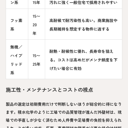
ン系
15年
汚れに強く一般住宅で採用されやすい
15〜
フッ素
高耐候で耐汚染性も高い。商業施設や
20
系
長期維持を想定する物件に適する
年
無機／
耐熱・耐候性に優れ、長寿命を狙え
ハイブ
15〜
る。コストは高めだがメンテ頻度を下
リッド
25年
げたい場合に有効
系
施工性・メンテナンスとコストの視点
製品の選定は初期費用だけで判断しないほうが総合的に得になり
ます。積水化学のように工場での品質管理が進んだ外壁材は、現
場での手直しが少なく済むため人件費や足場費の負担を抑えられ
るケースが多いです。反面、専用部材や継手が必要な場合は材料