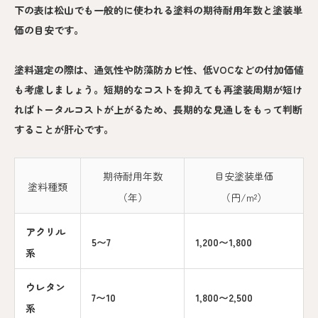
下の表は松山でも一般的に使われる塗料の期待耐用年数と塗装単
価の目安です。
塗料選定の際は、通気性や防藻防カビ性、低VOCなどの付加価値
も考慮しましょう。短期的なコストを抑えても再塗装周期が短け
ればトータルコストが上がるため、長期的な見通しをもって判断
することが肝心です。
期待耐用年数
目安塗装単価
塗料種類
（年）
（円/m²）
アクリル
5〜7
1,200〜1,800
系
ウレタン
7〜10
1,800〜2,500
系