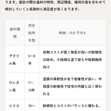
ります。選定の際は基材の特性、周辺環境、維持計画を合わせて
検討していくと長期的に満足度が高くなります。
想定
塗料種
耐用
特徴・向き不向き
類
年数
初期コストが低く発色が良いが耐候性
アクリ
5〜8
は短め。小規模な塗り替えや短期維持
ル系
年
向け
塗膜の柔軟性があり密着性が良い。中
ウレタ
7〜
程度の耐候性で住宅の外壁に広く使わ
ン系
12年
れる
シリコ
10〜
耐候性とコストのバランスに優れる。