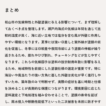
まとめ
松山市の気候特性と外壁塗装に与える影響について、まず理解し
ておくべき点を整理します。瀬戸内海式の気候は年間を通じて比
較的湿度が高く、海に近い立地では塩分を含む風が外壁に作用し
やすい環境になります。夏季には強い日差しと紫外線が塗膜の劣
化を促進し、冬季には日較差や夜間冷却により塗膜の伸縮が繰り
返されるため、膨れやひび割れ、チョーキングなどが生じやすく
なります。これらの気候因子は塗料の設計耐用年数に影響を与え
るため、地域特性を前提にした塗装仕様の選定が重要です。特に
海沿いや風当たりの強い方角に面した外壁は劣化が早く進行しや
すいため、築年数のみで判断せず、実際の症状を基に時期と仕様
を決めることが長期的な保護につながります。環境要因に応じた
塗料選定と下地処理を組み合わせることで、塗膜の寿命を延ば
し、雨水侵入や断熱性能低下といった二次被害を未然に防ぎやす