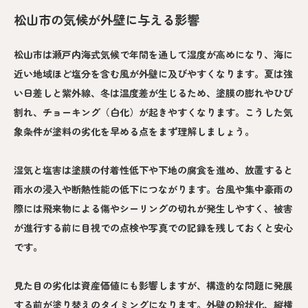
松山市の気候が外壁に与える影響
松山市は瀬戸内海式気候で年間を通して湿度が高めになり、海に
近い地域ほど塩分を含む風が外壁に及びやすくなります。夏は強
い日差しと紫外線、冬は温度差が生じるため、塗膜の膨れやひび
割れ、チョーキング（白化）が起きやすくなります。こうした気
象条件が塗料の劣化を早める点をまず理解しましょう。
湿気と塩害は塗膜の付着性低下や下地の腐食を進め、放置すると
雨水の浸入や断熱性能の低下につながります。台風や集中豪雨の
際には飛来物による傷やシーリングの切れが発生しやすく、被害
が進行する前に目視での点検や写真での記録を残しておくと安心
です。
見た目の劣化は資産価値にも影響しますが、構造的な問題に発展
する前が塗り替えのタイミングになります。外壁の粉状化、縦横