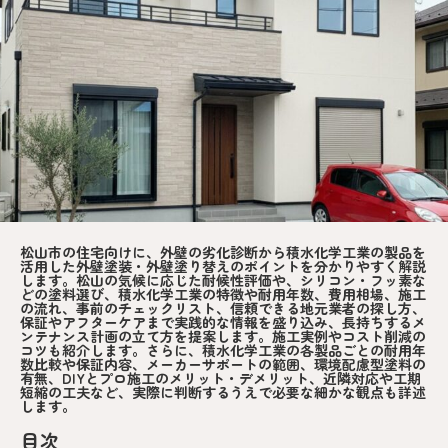
松山市の住宅向けに、外壁の劣化診断から積水化学工業の製品を
活用した外壁塗装・外壁塗り替えのポイントを分かりやすく解説
します。松山の気候に応じた耐候性評価や、シリコン・フッ素な
どの塗料選び、積水化学工業の特徴や耐用年数、費用相場、施工
の流れ、事前のチェックリスト、信頼できる地元業者の探し方、
保証やアフターケアまで実践的な情報を盛り込み、長持ちするメ
ンテナンス計画の立て方を提案します。施工実例やコスト削減の
コツも紹介します。さらに、積水化学工業の各製品ごとの耐用年
数比較や保証内容、メーカーサポートの範囲、環境配慮型塗料の
有無、DIYとプロ施工のメリット・デメリット、近隣対応や工期
短縮の工夫など、実際に判断するうえで必要な細かな観点も詳述
します。
目次