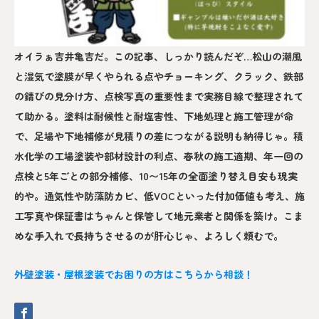
オイラぁ吉井亀吉だ。この記事、しっかり読んだぞ…松山の潮風
と湿気で塗膜が早くやられる点やチョーキング、クラック、鉄部
の錆びの見分け方、点検写真の重要性まで実務目線で整理されて
て助かる。塗料は耐候性と耐塩害性、下地処理と施工管理が命
で、足場や下地補修が見積りの差につながる説明も納得じゃ。積
水化学の工場塗装や部材設計の利点、春秋の施工適期、年一回の
点検と5年ごとの部分補修、10〜15年の全面塗り替え目安も現実
的や。通気性や防藻防カビ、低VOCといった付加価値も考え、施
工写真や保証書はちゃんと保管して地元業者と関係を築け。こま
めな手入れで長持ちさせるのが肝心じゃ、よろしく頼むで。
外壁塗装・屋根塗装でお困りの方はこちらから相談！