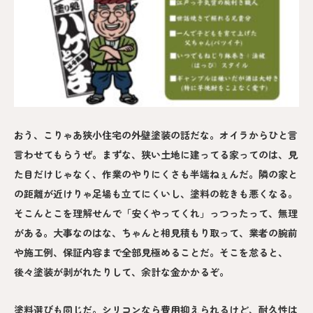
おう、こりゃあ狭小住宅の外壁塗装の話だな。オイラからひと言
言わせてもらうぜ。まずな、狭い土地に建ってる家ってのは、見
た目だけじゃなく、作業のやりにくさも半端ねぇんだ。隣の家と
の距離が近けりゃ足場も立てにくいし、塗料の乾きも悪くなる。
そこんとこを理解せんで「安くやってくれ」っつったって、無理
がある。大事なのはな、ちゃんと相見積もり取って、業者の腕前
や施工例、保証内容まで全部見極めることだ。そこを怠ると、
後々塗装が剥がれたりして、余計な金かかるぞ。
塗料選びも同じだ。シリコンなら費用抑えられるけど、耐久性は