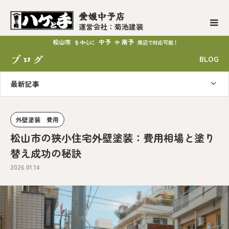
愛媛中予店
運営会社：菊池建装
松山市
中予
南予
を中心に
や
周辺で対応可能！
ブログ
BLOG
最新記事
外壁塗装 費用
松山市の狭小住宅外壁塗装：費用相場と塗り
替え成功の秘訣
2026.01.14